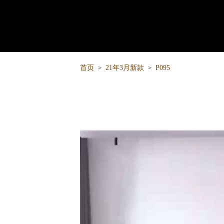
首页
21年3月新款
P095
>
>