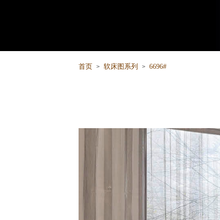
首页
软床图系列
6696#
>
>